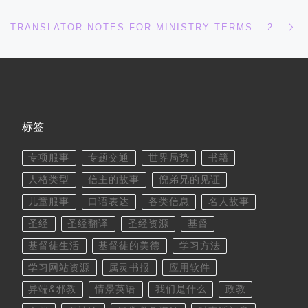
下
TRANSLATOR NOTES FOR MINISTRY TERMS – 200 語音 (ADVOCATE – CRUCIFIXION) P1
标签
专项服事
专题交通
世界局势
书籍
人格类型
信主的故事
倪弟兄的见证
儿童服事
口语表达
各类信息
名人故事
圣经
圣经翻译
圣经资源
基督
基督徒生活
基督徒的美德
学习方法
学习网站资源
属灵书报
应用软件
异端&邪教
情景英语
我们是什么
政教