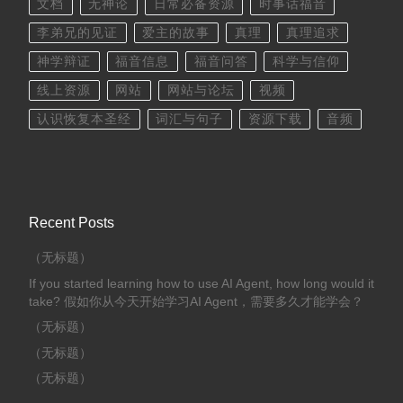
文档
无神论
日常必备资源
时事话福音
李弟兄的见证
爱主的故事
真理
真理追求
神学辩证
福音信息
福音问答
科学与信仰
线上资源
网站
网站与论坛
视频
认识恢复本圣经
词汇与句子
资源下载
音频
Recent Posts
（无标题）
If you started learning how to use AI Agent, how long would it
take? 假如你从今天开始学习AI Agent，需要多久才能学会？
（无标题）
（无标题）
（无标题）