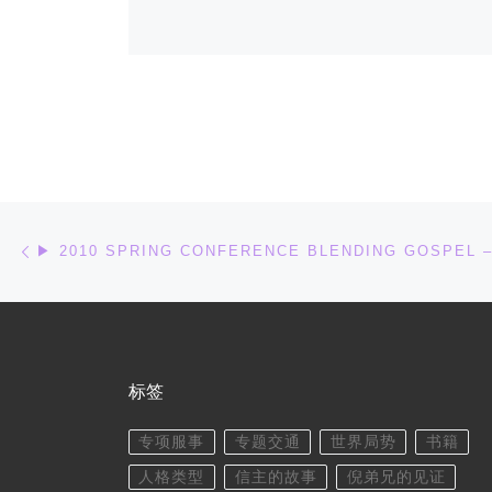
文章导航
上一篇
▶ 2010 SPRING CONFERENCE BLENDING GOSPEL 
标签
专项服事
专题交通
世界局势
书籍
人格类型
信主的故事
倪弟兄的见证