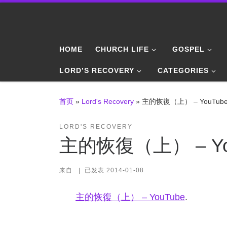
Skip to content
HOME
CHURCH LIFE
GOSPEL
LORD’S RECOVERY
CATEGORIES
首页
»
Lord's Recovery
»
主的恢復（上） – YouTub
LORD'S RECOVERY
主的恢復（上） – Yo
来自
|
已发表
2014-01-08
主的恢復（上） – YouTube
.