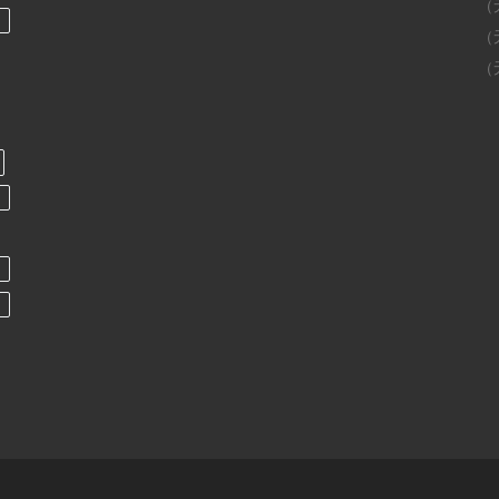
（
（
（