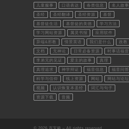
儿童服事
口语表达
各类信息
名人故事
圣经
圣经翻译
圣经资源
基督
基督徒生活
基督徒的美德
学习方法
学习网站资源
属灵书报
应用软件
异端&邪教
情景英语
我们是什么
政教
文档
无神论
日常必备资源
时事话福音
李弟兄的见证
爱主的故事
真理
真理追求
神学辩证
福音信息
福音问答
科学与信仰
线上资源
网站
网站与论坛
视频
认识恢复本圣经
词汇与句子
资源下载
音频
© 2026
百宝箱
– All rights reserved