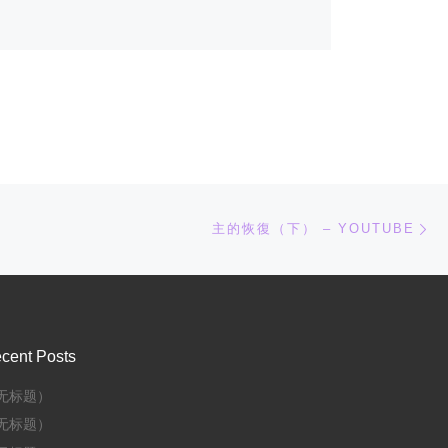
下
主的恢復（下） – YOUTUBE
cent Posts
无标题）
无标题）