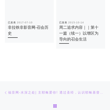
已发表
2017-07-10
已发表
2015-10-14
非拉铁非影音网-召会历
周二追求内容｜｜第十
史
一篇（续一）以增区为
导向的召会生活
文章导航
上一篇
福音网-水深之处| 主耶稣爱你! 透过圣经，认识耶稣基督是主!
返回文章列表