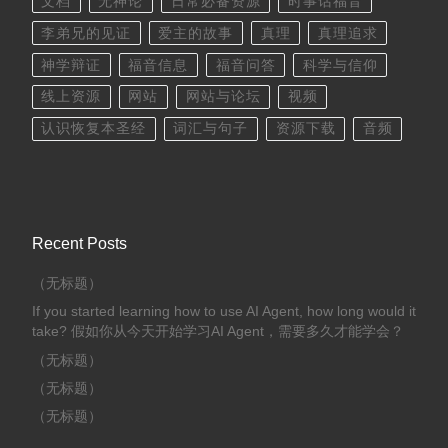
文档
无神论
日常必备资源
时事话福音
李弟兄的见证
爱主的故事
真理
真理追求
神学辩证
福音信息
福音问答
科学与信仰
线上资源
网站
网站与论坛
视频
认识恢复本圣经
词汇与句子
资源下载
音频
Recent Posts
（无标题）
If you started learning how to use AI Agent, how long would it
take? 假如你从今天开始学习AI Agent，需要多久才能学会？
（无标题）
（无标题）
（无标题）