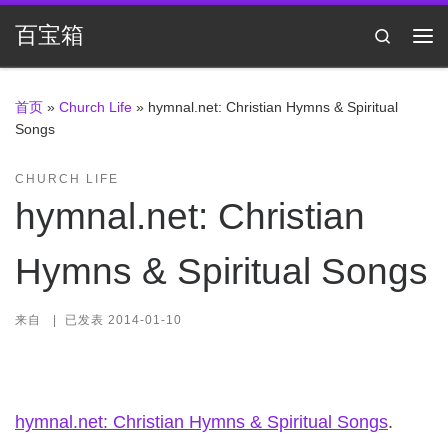
Skip to content
百宝箱
Search
主
首页
»
Church Life
»
hymnal.net: Christian Hymns & Spiritual
Songs
CHURCH LIFE
hymnal.net: Christian
Hymns & Spiritual Songs
来自
|
已发表
2014-01-10
hymnal.net: Christian Hymns & Spiritual Songs
.