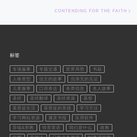
下
CONTENDING FOR THE FAITH
标签
专项服事
专题交通
世界局势
书籍
人格类型
信主的故事
倪弟兄的见证
儿童服事
口语表达
各类信息
名人故事
圣经
圣经翻译
圣经资源
基督
基督徒生活
基督徒的美德
学习方法
学习网站资源
属灵书报
应用软件
异端&邪教
情景英语
我们是什么
政教