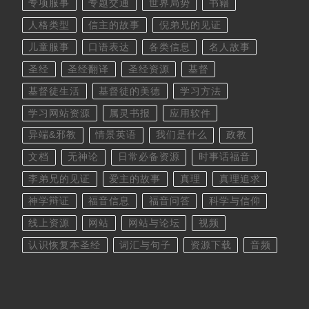
专项服事
专题交通
世界局势
书籍
人格类型
信主的故事
倪弟兄的见证
儿童服事
口语表达
各类信息
名人故事
圣经
圣经翻译
圣经资源
基督
基督徒生活
基督徒的美德
学习方法
学习网站资源
属灵书报
应用软件
异端&邪教
情景英语
我们是什么
政教
文档
无神论
日常必备资源
时事话福音
李弟兄的见证
爱主的故事
真理
真理追求
神学辩证
福音信息
福音问答
科学与信仰
线上资源
网站
网站与论坛
视频
认识恢复本圣经
词汇与句子
资源下载
音频