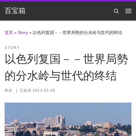
Skip to content
百宝箱
Search
主
首页
»
Story
»
​以色列复国－－世界局勢的分水岭与世代的终结
STORY
​以色列复国－－世界局勢
的分水岭与世代的终结
来自
|
已发表
2014-02-08