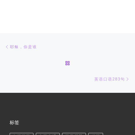
文章导航
上一篇
耶稣，你是谁
返回文章列表
下
英语口语283句
标签