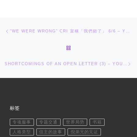
文章导航
上一篇
“WE WERE WRONG” CRI 宣稱「我們錯了」 6/6 – YOUTUBE
返回文章列表
下
SHORTCOMINGS OF AN OPEN LETTER (3) – YOUTUBE
标签
专项服事
专题交通
世界局势
书籍
人格类型
信主的故事
倪弟兄的见证