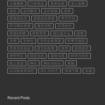
儿童服事
口语表达
各类信息
名人故事
圣经
圣经翻译
圣经资源
基督
基督徒生活
基督徒的美德
学习方法
学习网站资源
属灵书报
应用软件
异端&邪教
情景英语
我们是什么
政教
文档
无神论
日常必备资源
时事话福音
李弟兄的见证
爱主的故事
真理
真理追求
神学辩证
福音信息
福音问答
科学与信仰
线上资源
网站
网站与论坛
视频
认识恢复本圣经
词汇与句子
资源下载
音频
Recent Posts