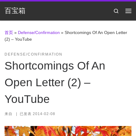
Skip to content
百宝箱
Search
主
首页
»
Defense/Confirmation
»
Shortcomings Of An Open Letter
(2) – YouTube
DEFENSE/CONFIRMATION
Shortcomings Of An
Open Letter (2) –
YouTube
来自
|
已发表
2014-02-08