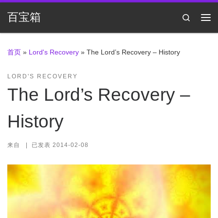
Skip to content
百宝箱
Search
主
首页
»
Lord's Recovery
»
The Lord’s Recovery – History
LORD'S RECOVERY
The Lord’s Recovery –
History
来自
|
已发表
2014-02-08