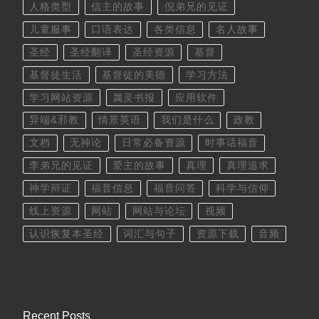
人格类型
信主的故事
倪弟兄的见证
儿童服事
口语表达
各类信息
名人故事
圣经
圣经翻译
圣经资源
基督
基督徒生活
基督徒的美德
学习方法
学习网站资源
属灵书报
应用软件
异端&邪教
情景英语
我们是什么
政教
文档
无神论
日常必备资源
时事话福音
李弟兄的见证
爱主的故事
真理
真理追求
神学辩证
福音信息
福音问答
科学与信仰
线上资源
网站
网站与论坛
视频
认识恢复本圣经
词汇与句子
资源下载
音频
Recent Posts