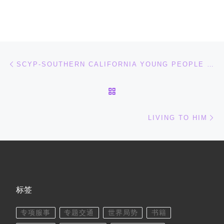
文章导航
上一篇
SCYP-SOUTHERN CALIFORNIA YOUNG PEOPLE WORK
返回文章列表
下
LIVING TO HIM
标签
专项服事
专题交通
世界局势
书籍