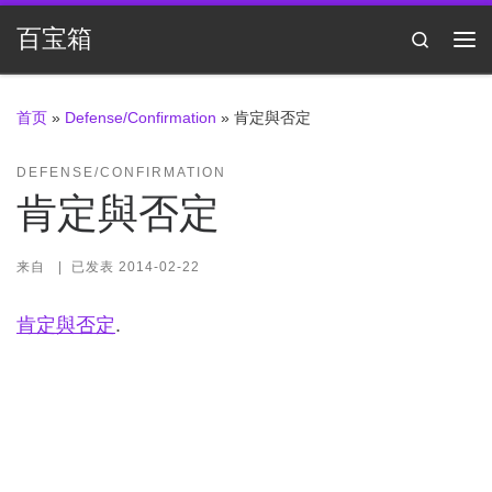
Skip to content
百宝箱
Search
主
首页
»
Defense/Confirmation
»
肯定與否定
DEFENSE/CONFIRMATION
肯定與否定
来自
|
已发表
2014-02-22
肯定與否定
.