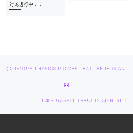
讨论进行中……
文章导航
上一篇
QUANTUM PHYSICS PROVES THAT THERE IS AN AFTERLIFE, CLAIMS SCIENTIST
返回文章列表
下
E单张-GOSPEL TRACT IN CHINESE