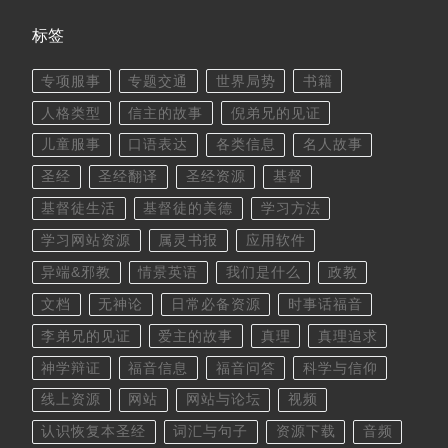
标签
专项服事
专题交通
世界局势
书籍
人格类型
信主的故事
倪弟兄的见证
儿童服事
口语表达
各类信息
名人故事
圣经
圣经翻译
圣经资源
基督
基督徒生活
基督徒的美德
学习方法
学习网站资源
属灵书报
应用软件
异端&邪教
情景英语
我们是什么
政教
文档
无神论
日常必备资源
时事话福音
李弟兄的见证
爱主的故事
真理
真理追求
神学辩证
福音信息
福音问答
科学与信仰
线上资源
网站
网站与论坛
视频
认识恢复本圣经
词汇与句子
资源下载
音频