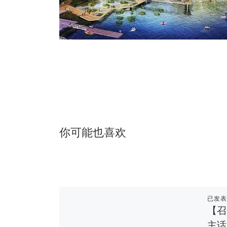
你可能也喜欢
已发
【召
主话