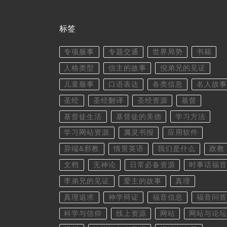
标签
专项服事
专题交通
世界局势
书籍
人格类型
信主的故事
倪弟兄的见证
儿童服事
口语表达
各类信息
名人故事
圣经
圣经翻译
圣经资源
基督
基督徒生活
基督徒的美德
学习方法
学习网站资源
属灵书报
应用软件
异端&邪教
情景英语
我们是什么
政教
文档
无神论
日常必备资源
时事话福音
李弟兄的见证
爱主的故事
真理
真理追求
神学辩证
福音信息
福音问答
科学与信仰
线上资源
网站
网站与论坛