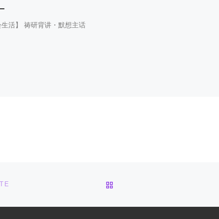
会生活】 祷研背讲・默想主话
返回文章列表
UTE