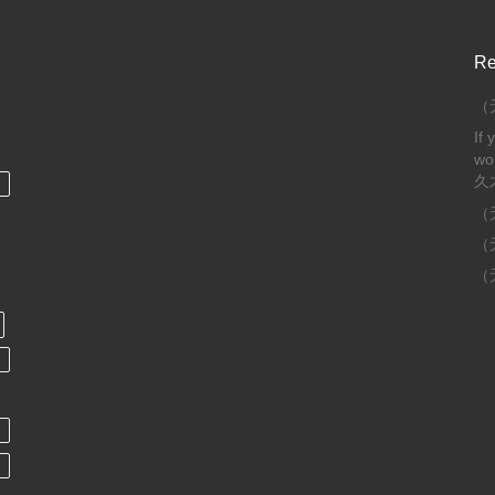
Re
（
If 
wo
久
（
（
（