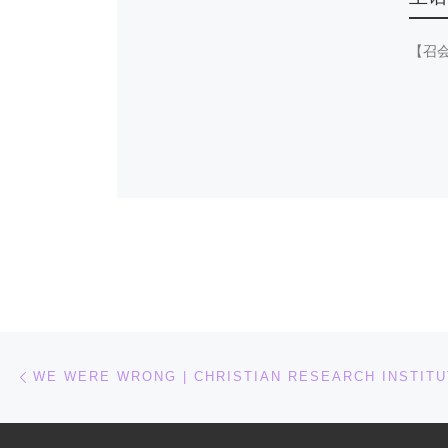
【召
文章导航
上一篇
WE WERE WRONG | CHRISTIAN RESEARCH INSTIT