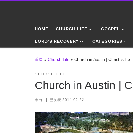
Skip to content
HOME
CHURCH LIFE
GOSPEL
LORD’S RECOVERY
CATEGORIES
首页
»
Church Life
»
Church in Austin | Christ is life
CHURCH LIFE
Church in Austin | Chr
来自
|
已发表
2014-02-22