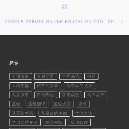
返回文章列表
下
GOOGLE DEBUTS ONLINE EDUCATION TOOL OPPIA
标签
专项服事
专题交通
世界局势
书籍
人格类型
信主的故事
倪弟兄的见证
儿童服事
口语表达
各类信息
名人故事
圣经
圣经翻译
圣经资源
基督
基督徒生活
基督徒的美德
学习方法
学习网站资源
属灵书报
应用软件