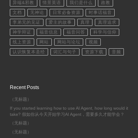
异端&邪教
情景英语
我们是什么
政教
文档
无神论
日常必备资源
时事话福音
李弟兄的见证
爱主的故事
真理
真理追求
神学辩证
福音信息
福音问答
科学与信仰
线上资源
网站
网站与论坛
视频
认识恢复本圣经
词汇与句子
资源下载
音频
Recent Posts
（无标题）
If you started learning how to use AI Agent, how long would it
take? 假如你从今天开始学习AI Agent，需要多久才能学会？
（无标题）
（无标题）