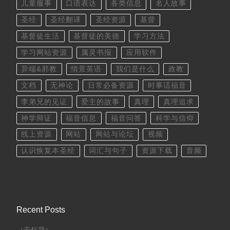
儿童服事
口语表达
各类信息
名人故事
圣经
圣经翻译
圣经资源
基督
基督徒生活
基督徒的美德
学习方法
学习网站资源
属灵书报
应用软件
异端&邪教
情景英语
我们是什么
政教
文档
无神论
日常必备资源
时事话福音
李弟兄的见证
爱主的故事
真理
真理追求
神学辩证
福音信息
福音问答
科学与信仰
线上资源
网站
网站与论坛
视频
认识恢复本圣经
词汇与句子
资源下载
音频
Recent Posts