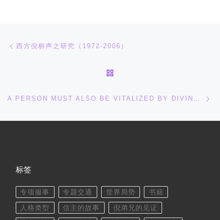
文章导航
上一篇
西方倪柝声之研究（1972-2006）
返回文章列表
下
A PERSON MUST ALSO BE VITALIZED BY DIVINE CALLING SO THAT HE/SHE CAN STAND ERECT WITH MOUTH/HEART WIDE OPEN
标签
专项服事
专题交通
世界局势
书籍
人格类型
信主的故事
倪弟兄的见证