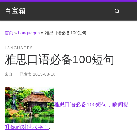
Skip to content
百宝箱
Search
主
首页
»
Languages
»
雅思口语必备100短句
LANGUAGES
雅思口语必备100短句
来自
|
已发表
2015-08-10
雅思口语必备100短句，瞬间提
升你的对话水平！
.