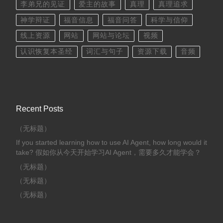
李弟兄的见证
爱主的故事
真理
真理追求
神学辩证
福音信息
福音问答
科学与信仰
线上资源
网站
网站与论坛
视频
认识恢复本圣经
词汇与句子
资源下载
音频
Recent Posts
（无标题）
If you started learning how to use AI Agent, how long would it
take? 假如你从今天开始学习AI Agent，需要多久才能学会？
（无标题）
（无标题）
（无标题）