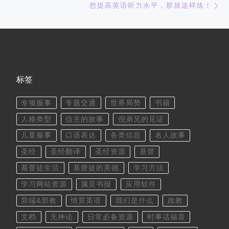
想提高英语听力水平，那就这样练！
标签
专项服事
专题交通
世界局势
书籍
人格类型
信主的故事
倪弟兄的见证
儿童服事
口语表达
各类信息
名人故事
圣经
圣经翻译
圣经资源
基督
基督徒生活
基督徒的美德
学习方法
学习网站资源
属灵书报
应用软件
异端&邪教
情景英语
我们是什么
政教
文档
无神论
日常必备资源
时事话福音