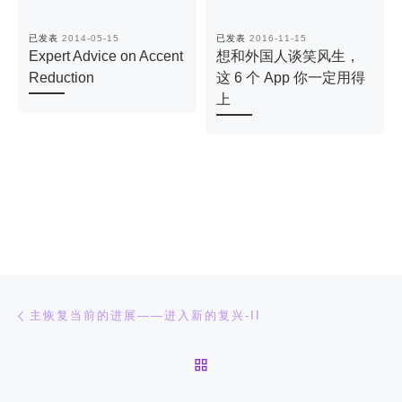
已发表
2014-05-15
已发表
2016-11-15
Expert Advice on Accent
想和外国人谈笑风生，
Reduction
这 6 个 App 你一定用得
上
文章导航
上一篇
主恢复当前的进展——进入新的复兴-II
返回文章列表
下