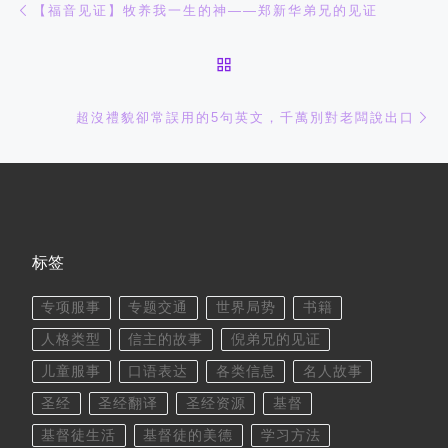
文章导航
【福音见证】牧养我一生的神——郑新华弟兄的见证
返回文章列表
下
超沒禮貌卻常誤用的5句英文，千萬別對老闆說出口
标签
专项服事
专题交通
世界局势
书籍
人格类型
信主的故事
倪弟兄的见证
儿童服事
口语表达
各类信息
名人故事
圣经
圣经翻译
圣经资源
基督
基督徒生活
基督徒的美德
学习方法