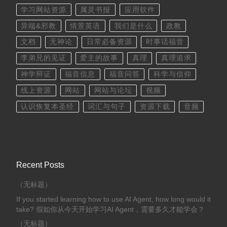
学习网站资源
属灵书报
应用软件
异端&邪教
情景英语
我们是什么
政教
文档
无神论
日常必备资源
时事话福音
李弟兄的见证
爱主的故事
真理
真理追求
神学辩证
福音信息
福音问答
科学与信仰
线上资源
网站
网站与论坛
视频
认识恢复本圣经
词汇与句子
资源下载
音频
Recent Posts
（无标题）
If you started learning how to use AI Agent, how long would it
take? 假如你从今天开始学习AI Agent，需要多久才能学会？
（无标题）