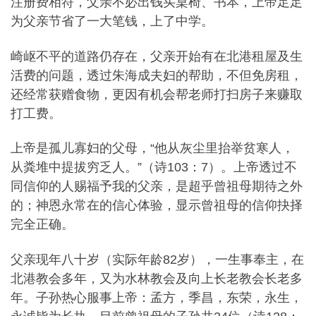
注册费相符，父亲不必出钱买桌椅、书本，上帝足足
为父亲节省了一大笔钱，上了中学。
崎岖不平的道路仍存在，父亲开始有在北港租屋及生
活费的问题，透过朱海成夫妇的帮助，不但免房租，
还经常获赠食物，更因有机会帮老师打扫房子来赚取
打工费。
上帝是孤儿寡妇的父母，“他从灰尘里抬举贫寒人，
从粪堆中提拔穷乏人。”（诗103：7）。上帝透过不
同信仰的人赐福予我的父亲，是超乎曾祖母期待之外
的；神恩永常在的信心体验，显示曾祖母的信仰抉择
完全正确。
父亲现年八十岁（实际年龄82岁），一生事奉主，在
北港教会多年，又为水林教会及向上长老教会长老多
年。子孙热心服事上帝：孟方，季昌，东荣，永生，