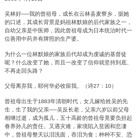
吴林好──我的曾祖母，成长在云林县麦寮乡，据她
的口述，其成长背景是妈祖林默娘的后代家族之一，
自幼父亲是中医师，因此曾祖母成为日本统治时代一
位善用中药并有牌照的生产婆。
为什么一位林默娘的家族后代却成为虔诚的基督徒
呢？什么改变了她，而且一改变了信仰就坚持到底、
不再走回头路？
父母离弃我，耶何华必收留我。（诗27：10）
曾祖母出生于1883年清朝时代，女儿嫁给姓吴的先
生，生了我的父亲──吴反长老，父亲六岁以前父母
相继过逝，成为孤儿，五十高龄的曾祖母竟要负担起
眷养孙儿的责任。又遇灾难，家境陷入贫困和悲凄
中，曾祖母整天以泪洗面，吞泪为食；种种不安、恐