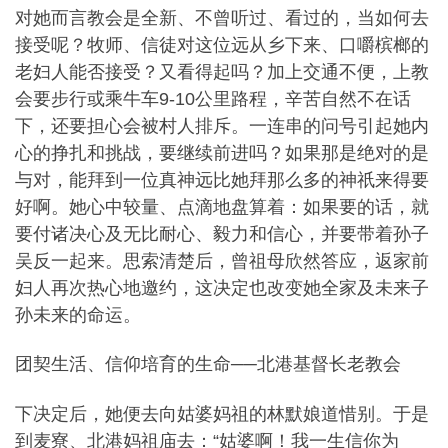
对她而言教会是全新、不曾听过、看过的，当如何去
接受呢？牧师、信徒对这位远从乡下来、口嚼槟榔的
老妇人能否接受？又看得起吗？加上交通不便，上教
会要步行或乘牛车9-10公里路程，辛苦自然不在话
下，还要担心会被村人排斥。一连串的问号引起她内
心的挣扎和挑战，要继续前进吗？如果那是绝对的是
与对，能拜到一位真神远比她拜那么多的神祇来得要
好啊。她心中较量、点滴地盘算着：如果要的话，就
要付诸决心及无比耐心、毅力和信心，并要带着孙子
吴反一起来。思索清楚后，曾祖母欣然答应，返家前
妇人再次热心地邀约，这决定也改变她全家及未来子
孙未来的命运。
团契生活、信仰培育的生命──北港基督长老教会
下决定后，她便去向姑婆妈祖的林默娘道惜别。于是
到麦寮、北港妈祖庙去：“姑婆啊！我一生信你为