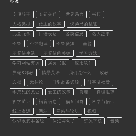
标签
专项服事
专题交通
世界局势
书籍
人格类型
信主的故事
倪弟兄的见证
儿童服事
口语表达
各类信息
名人故事
圣经
圣经翻译
圣经资源
基督
基督徒生活
基督徒的美德
学习方法
学习网站资源
属灵书报
应用软件
异端&邪教
情景英语
我们是什么
政教
文档
无神论
日常必备资源
时事话福音
李弟兄的见证
爱主的故事
真理
真理追求
神学辩证
福音信息
福音问答
科学与信仰
线上资源
网站
网站与论坛
视频
认识恢复本圣经
词汇与句子
资源下载
音频