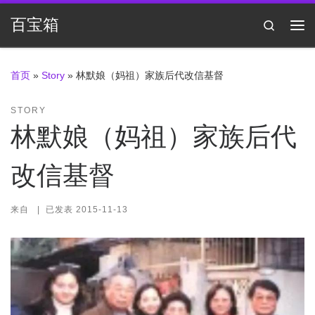
Skip to content
百宝箱
Search
主
首页
»
Story
»
林默娘（妈祖）家族后代改信基督
STORY
林默娘（妈祖）家族后代
改信基督
来自
|
已发表
2015-11-13