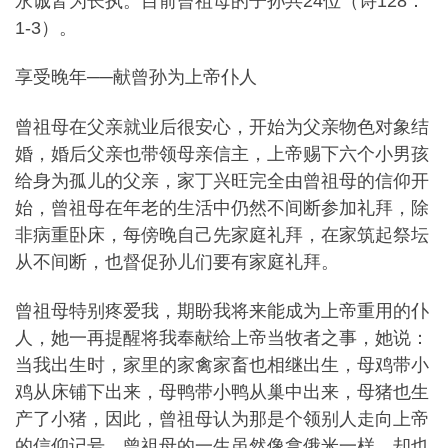
永诚皆为长执。目前曾祖母的子孙共24位（诗128：
1-3）。
享受晚年──献曾孙为上帝仆人
曾祖母在父亲就业后很安心，开始为父亲物色对象结
婚，婚后父亲也带领母亲信主，上帝赐下六个小男孩
给身为孤儿的父亲，家丁兴旺完全由曾祖母的信仰开
始，曾祖母在年老的生活中仍然不间断参加礼拜，除
非病重卧床，每傍晚自己先家庭礼拜，在家筑起祭坛
从不间断，也督促孙儿们要有家庭礼拜。
曾祖母特别疼爱我，期盼我将来能成为上帝重用的仆
人，她一再提醒将我奉献给上帝当牧者之事，她说：
当我出生时，家里的家禽家畜也相继出生，母鸡带小
鸡从床铺下出来，母鸭带小鸭从巢中出来，母猪也生
产了小猪，因此，曾祖母认为那是个领别人走向上帝
的信仰记号。曾祖母的一生虽然像拿俄米一样，却也