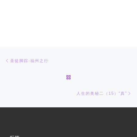
文章导航
上一篇
圣徒脚踪-福州之行
返回文章列表
下
人生的奥秘二（15）“真”