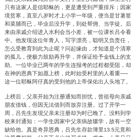
只有这家人是信耶稣的，更是遭受到严重排斥；因家
境贫寒，直至八岁时才上小学一年级，便当是甘薯签
和菜脯而已，毕业后没升学，到处帮佣、当学徒。后
来由亲戚介绍进入水利会当小差，被一位课长吕令看
中。他发现这位年青人，写字漂亮，聪明又负责任，
怎么受教育到此为止呢？问起缘由，才知道是个清寒
的孤儿，便极力鼓励再升学，并保证给予金钱上的支
助。一位毕业已两年的学生连报考的过程都受阻，却
在神的恩典下如愿上榜，此时始受村里的人看重──
这一位耶稣阿仔真的受到他的上帝保佑出人头地了。
上榜后，父亲开始为注册通知而担忧，曾祖母向亲戚
朋友借钱，但因无法借到而放弃注册。过了开学一
周，吕先生发现父亲未注册却为时已晚了。没料到学
校来封通知：一学生因家中父亲病故辍学，故有一空
缺给他。真是奇异恩典，吕先生存款簿里13.5元竟和