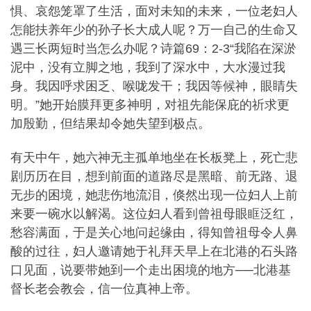
惧、哀怨笼罩了生活，面对未知的未来，一位老妇人
怎能扶养年少的孙子长大成人呢？万一自己的生命又
遇三长两短时当怎么办呢？诗篇69：2-3“我陷在深淤
泥中，没有立脚之地，我到了深水中，大水漫过我
身。我因呼求困乏、喉咙发干；我因等候神，眼睛失
明。”她开始膜拜更多神明，对祖先能保庇的祈求更
加殷勤，但结果却令她失望到极点。
有天中午，她六神无主孤单地坐在长板凳上，死亡悲
剧历历在目，想到前面的道路尽是黑暗、前无路、退
无步的困境，她悲伤地流泪，倏然出现一位妇人上前
来要一碗水以解渴。这位妇人看到曾祖母眼眶泛红，
愁容满面，于是关心地问起缘由，得知曾祖母令人鼻
酸的过往，妇人邀请她于礼拜天早上在北港的石头路
口见面，说要带她到一个走出困境的地方──北港基
督长老会教会，信一位真神上帝。