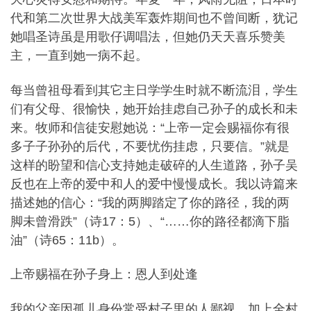
代和第二次世界大战美军轰炸期间也不曾间断，犹记
她唱圣诗虽是用歌仔调唱法，但她仍天天喜乐赞美
主，一直到她一病不起。
每当曾祖母看到其它主日学学生时就不断流泪，学生
们有父母、很愉快，她开始挂虑自己孙子的成长和未
来。牧师和信徒安慰她说：“上帝一定会赐福你有很
多子子孙孙的后代，不要忧伤挂虑，只要信。”就是
这样的盼望和信心支持她走破碎的人生道路，孙子吴
反也在上帝的爱中和人的爱中慢慢成长。我以诗篇来
描述她的信心：“我的两脚踏定了你的路径，我的两
脚未曾滑跌”（诗17：5）、“……你的路径都滴下脂
油”（诗65：11b）。
上帝赐福在孙子身上：恩人到处逢
我的父亲因孤儿身份常受村子里的人鄙视，加上全村