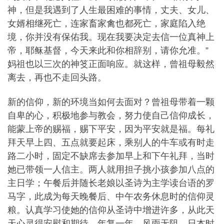
神，但是我遇到了人生最困难的事情，丈夫、女儿、
女婿相继死亡，连家畜家禽也都死亡，家庭陷入绝
境，你并没有保佑我。现在我要决定去信一位真神上
帝，耶稣基督，今天来此和你相辞别，请你允准。”
妈祖也以三次的神笅正面响应。就这样，曾祖母毅然
离去，再也不走回头路。
新的信仰，新的环境当如何去面对？曾祖母带着一颗
自卑的心，积极地参与教会，努力使自己信仰成长，
能蒙上帝的赐福，赐下平安，因为平安就是福。每礼
拜天早上四、五点就要起床，乘别人的牛车或有时走
路二小时，固定不缺席去参加早上和下午礼拜，当时
她已带领一人信主。两人就用担子挑小孩参加八点的
主日学；午餐后并随长老娘以圣诗为主学读台语的罗
马字，此成为每天晚餐后、中午农务休息时的信仰灵
粮。认真学习使她的信仰从圣诗中增进许多，从此天
天心灵得安慰和期待。年复一年，风雨无阻，日本时