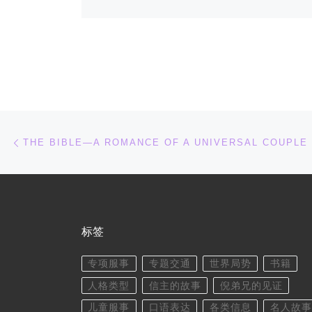
文章导航
上一篇
THE BIBLE—A ROMANCE OF A UNIVERSAL COUPLE 
标签
专项服事
专题交通
世界局势
书籍
人格类型
信主的故事
倪弟兄的见证
儿童服事
口语表达
各类信息
名人故事