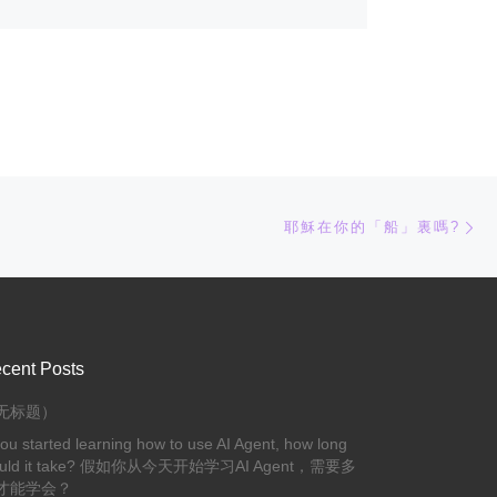
下
耶穌在你的「船」裏嗎?
cent Posts
无标题）
you started learning how to use AI Agent, how long
uld it take? 假如你从今天开始学习AI Agent，需要多
才能学会？