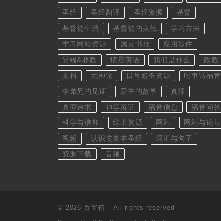
圣经
圣经翻译
圣经资源
基督
基督徒生活
基督徒的美德
学习方法
学习网站资源
属灵书报
应用软件
异端&邪教
情景英语
我们是什么
政教
文档
无神论
日常必备资源
时事话福音
李弟兄的见证
爱主的故事
真理
真理追求
神学辩证
福音信息
福音问答
科学与信仰
线上资源
网站
网站与论坛
视频
认识恢复本圣经
词汇与句子
资源下载
音频
© 2026
百宝箱
– All rights reserved