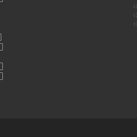
（
（
（