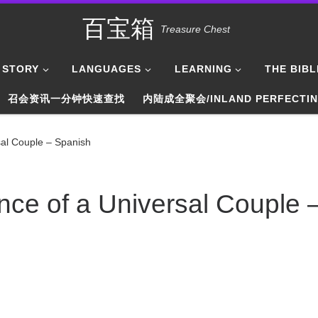
百宝箱
Treasure Chest
STORY
LANGUAGES
LEARNING
THE BIBL
召会资讯一分钟快速查找
内陆成全聚会/INLAND PERFECTI
al Couple – Spanish
e of a Universal Couple 