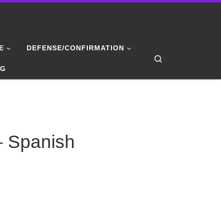
E
DEFENSE/CONFIRMATION
Search
NG
– Spanish