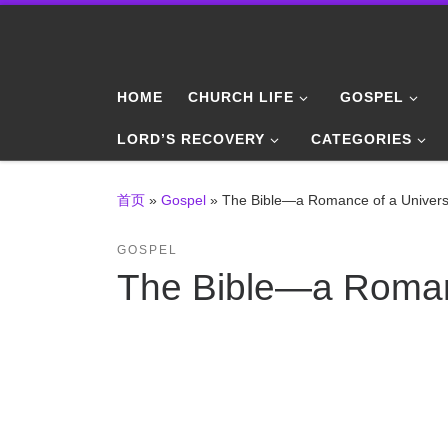
Skip to content
HOME
CHURCH LIFE
GOSPEL
LORD’S RECOVERY
CATEGORIES
首页
»
Gospel
»
The Bible—a Romance of a Univers
GOSPEL
The Bible—a Romanc