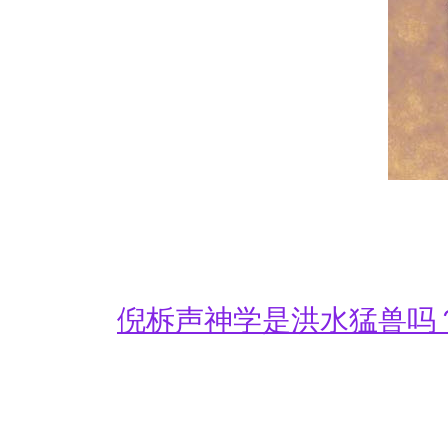
倪柝声神学是洪水猛兽吗？