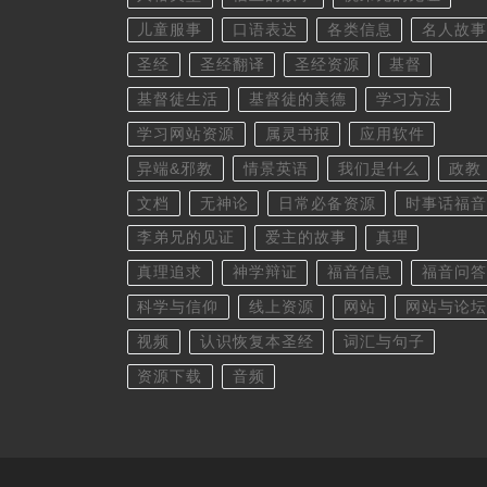
儿童服事
口语表达
各类信息
名人故事
圣经
圣经翻译
圣经资源
基督
基督徒生活
基督徒的美德
学习方法
学习网站资源
属灵书报
应用软件
异端&邪教
情景英语
我们是什么
政教
文档
无神论
日常必备资源
时事话福音
李弟兄的见证
爱主的故事
真理
真理追求
神学辩证
福音信息
福音问答
科学与信仰
线上资源
网站
网站与论坛
视频
认识恢复本圣经
词汇与句子
资源下载
音频