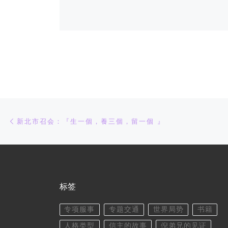
文章导航
上一篇
新北市召会：『生一個，養三個，留一個 』
标签
专项服事
专题交通
世界局势
书籍
人格类型
信主的故事
倪弟兄的见证