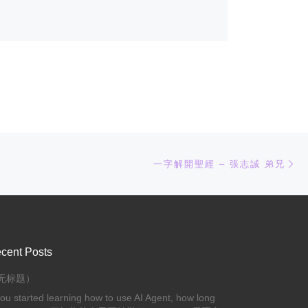
下
一字解開聖經 – 張志誠 弟兄
cent Posts
无标题）
you started learning how to use AI Agent, how long