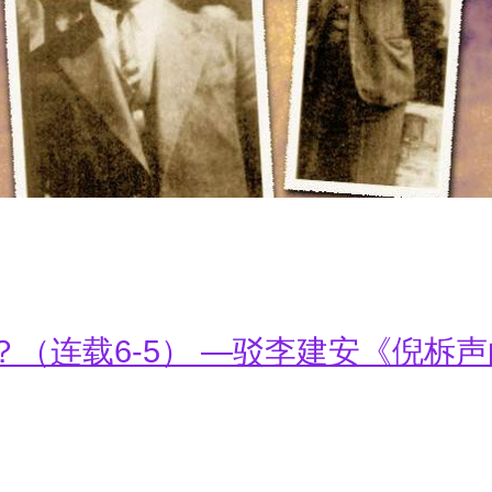
（连载6-5） —驳李建安《倪柝