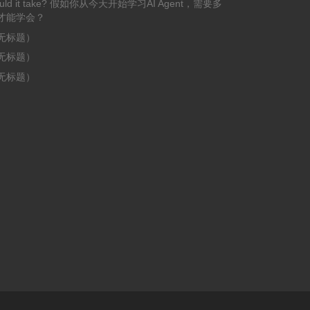
uld it take? 假如你从今天开始学习AI Agent，需要多
才能学会？
无标题）
无标题）
无标题）