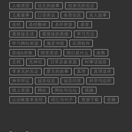
人格类型
信主的故事
倪弟兄的见证
儿童服事
口语表达
各类信息
名人故事
圣经
圣经翻译
圣经资源
基督
基督徒生活
基督徒的美德
学习方法
学习网站资源
属灵书报
应用软件
异端&邪教
情景英语
我们是什么
政教
文档
无神论
日常必备资源
时事话福音
李弟兄的见证
爱主的故事
真理
真理追求
神学辩证
福音信息
福音问答
科学与信仰
线上资源
网站
网站与论坛
视频
认识恢复本圣经
词汇与句子
资源下载
音频