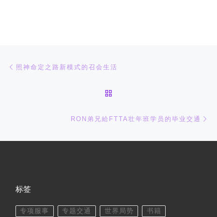
文章导航
上一篇
照神命定之路新模式的召会生活
返回文章列表
下
RON弟兄給FTTA壮年班学员的毕业交通
标签
专项服事
专题交通
世界局势
书籍