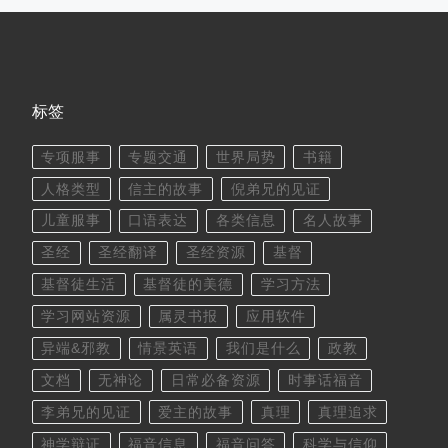
标签
专项服事
专题交通
世界局势
书籍
人格类型
信主的故事
倪弟兄的见证
儿童服事
口语表达
各类信息
名人故事
圣经
圣经翻译
圣经资源
基督
基督徒生活
基督徒的美德
学习方法
学习网站资源
属灵书报
应用软件
异端&邪教
情景英语
我们是什么
政教
文档
无神论
日常必备资源
时事话福音
李弟兄的见证
爱主的故事
真理
真理追求
神学辩证
福音信息
福音问答
科学与信仰