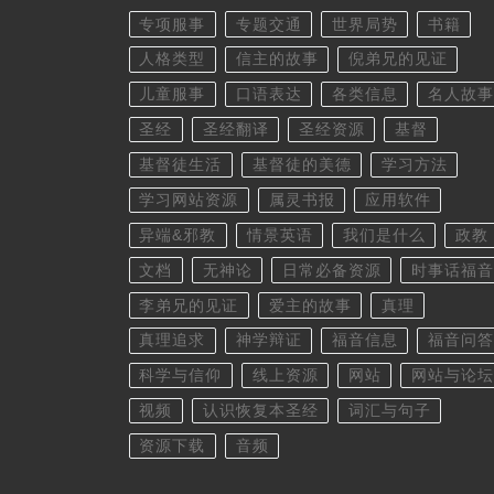
专项服事
专题交通
世界局势
书籍
人格类型
信主的故事
倪弟兄的见证
儿童服事
口语表达
各类信息
名人故事
圣经
圣经翻译
圣经资源
基督
基督徒生活
基督徒的美德
学习方法
学习网站资源
属灵书报
应用软件
异端&邪教
情景英语
我们是什么
政教
文档
无神论
日常必备资源
时事话福音
李弟兄的见证
爱主的故事
真理
真理追求
神学辩证
福音信息
福音问答
科学与信仰
线上资源
网站
网站与论坛
视频
认识恢复本圣经
词汇与句子
资源下载
音频