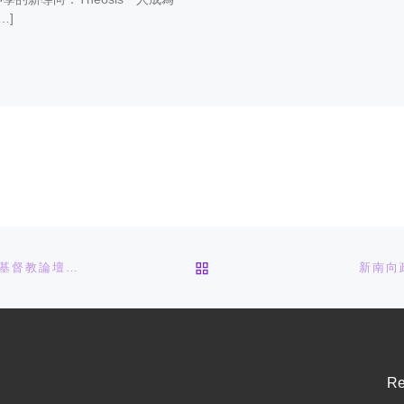
…]
返回文章列表
印尼總統佐科威特使翁俊民：神主宰一切 還獻於主理所當然 | 基督教論壇報 – 全球華人新聞網
新南向
Re