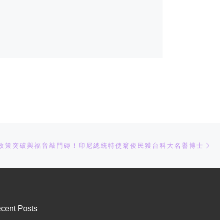
下
政策突破與福音敲門磚！印尼總統特使翁俊民獲台科大名譽博士
cent Posts