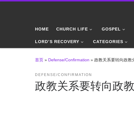
Skip to content
HOME
CHURCH LIFE
GOSPEL
LORD’S RECOVERY
CATEGORIES
首页
»
Defense/Confirmation
»
政教关系要转向政教
DEFENSE/CONFIRMATION
政教关系要转向政