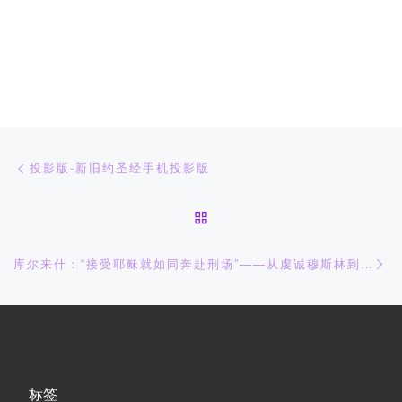
文章导航
上一篇
投影版-新旧约圣经手机投影版
返回文章列表
下
库尔来什：“接受耶稣就如同奔赴刑场”——从虔诚穆斯林到基督徒
标签