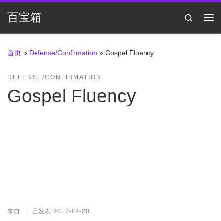
Skip to content
百宝箱
Search
主
首页
»
Defense/Confirmation
»
Gospel Fluency
DEFENSE/CONFIRMATION
Gospel Fluency
来自
|
已发表
2017-02-28