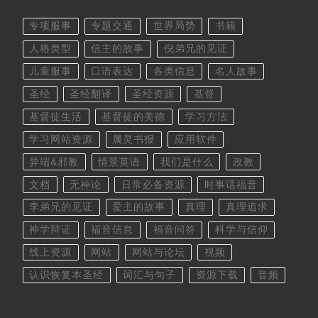
专项服事
专题交通
世界局势
书籍
人格类型
信主的故事
倪弟兄的见证
儿童服事
口语表达
各类信息
名人故事
圣经
圣经翻译
圣经资源
基督
基督徒生活
基督徒的美德
学习方法
学习网站资源
属灵书报
应用软件
异端&邪教
情景英语
我们是什么
政教
文档
无神论
日常必备资源
时事话福音
李弟兄的见证
爱主的故事
真理
真理追求
神学辩证
福音信息
福音问答
科学与信仰
线上资源
网站
网站与论坛
视频
认识恢复本圣经
词汇与句子
资源下载
音频