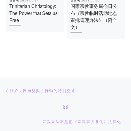
已发表
2018-06-14
已发表
2018-06-02
Trinitarian Christology:
国家宗教事务局今日公
The Power that Sets us
布《宗教临时活动地点
Free
审批管理办法》（附全
文）
文章导航
上一篇
關於世界局勢與主行動的特別交通
返回文章列表
下
宗教立法不是把《宗教事务条例》法律化