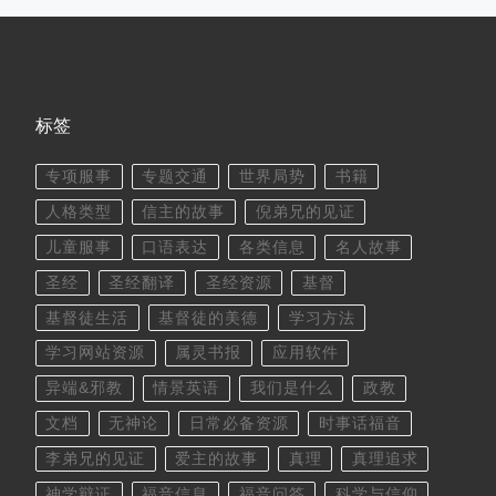
标签
专项服事
专题交通
世界局势
书籍
人格类型
信主的故事
倪弟兄的见证
儿童服事
口语表达
各类信息
名人故事
圣经
圣经翻译
圣经资源
基督
基督徒生活
基督徒的美德
学习方法
学习网站资源
属灵书报
应用软件
异端&邪教
情景英语
我们是什么
政教
文档
无神论
日常必备资源
时事话福音
李弟兄的见证
爱主的故事
真理
真理追求
神学辩证
福音信息
福音问答
科学与信仰