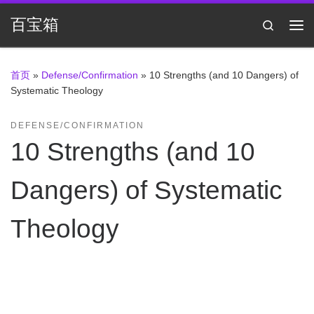
Skip to content
百宝箱
Search
主
首页
»
Defense/Confirmation
»
10 Strengths (and 10 Dangers) of
Systematic Theology
DEFENSE/CONFIRMATION
10 Strengths (and 10
Dangers) of Systematic
Theology