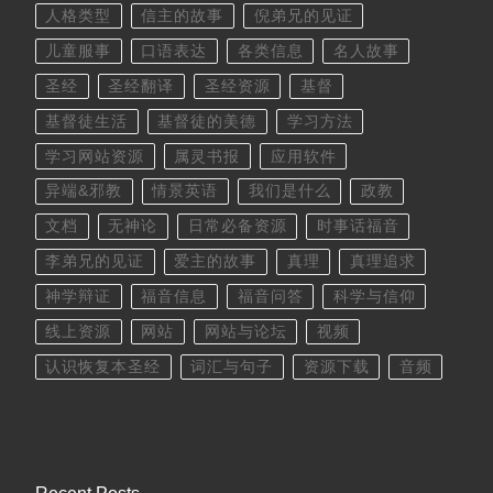
人格类型
信主的故事
倪弟兄的见证
儿童服事
口语表达
各类信息
名人故事
圣经
圣经翻译
圣经资源
基督
基督徒生活
基督徒的美德
学习方法
学习网站资源
属灵书报
应用软件
异端&邪教
情景英语
我们是什么
政教
文档
无神论
日常必备资源
时事话福音
李弟兄的见证
爱主的故事
真理
真理追求
神学辩证
福音信息
福音问答
科学与信仰
线上资源
网站
网站与论坛
视频
认识恢复本圣经
词汇与句子
资源下载
音频