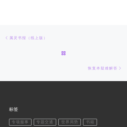
文章导航
上一篇
属灵书报（线上版）
返回文章列表
下
恢复本疑难解答
标签
专项服事
专题交通
世界局势
书籍