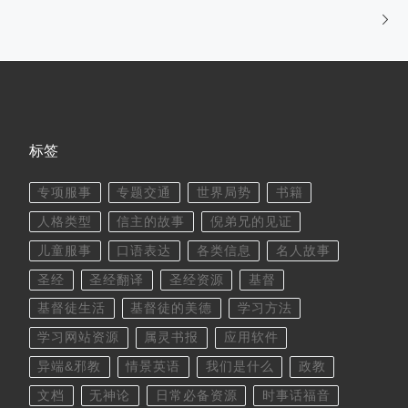
标签
专项服事
专题交通
世界局势
书籍
人格类型
信主的故事
倪弟兄的见证
儿童服事
口语表达
各类信息
名人故事
圣经
圣经翻译
圣经资源
基督
基督徒生活
基督徒的美德
学习方法
学习网站资源
属灵书报
应用软件
异端&邪教
情景英语
我们是什么
政教
文档
无神论
日常必备资源
时事话福音