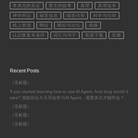
李弟兄的见证
爱主的故事
真理
真理追求
神学辩证
福音信息
福音问答
科学与信仰
线上资源
网站
网站与论坛
视频
认识恢复本圣经
词汇与句子
资源下载
音频
Recent Posts
（无标题）
If you started learning how to use AI Agent, how long would it
take? 假如你从今天开始学习AI Agent，需要多久才能学会？
（无标题）
（无标题）
（无标题）