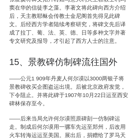
窦在华的信徒李之藻。李著文将此碑向西方介绍
后，天主教耶稣会传教士金尼阁首先得见此碑
文。后经西方学者陆续考察研究，将碑文先后译
成了拉丁、葡、法、英、德、日等多种文字并著
专文研究及报导，才引起了西方人士的注意。
15、景教碑仿制碑流往国外
——公元1 909年丹麦人何尔谟以3000两银子将
景教碑收买企图盗运出境。后被北京政府发觉，
下令阻止。并将此碑于1907年10月22日运至西安
碑林保存至今。
——后来当局允许何尔谟照原碑刻一仿制碑运
走。制成后何尔谟用一骡车先运至郑州，后改用
火车转海运运至美国。展出后，捐赠给了罗马天