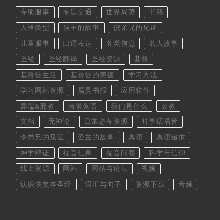
专项服事
专题交通
世界局势
书籍
人格类型
信主的故事
倪弟兄的见证
儿童服事
口语表达
各类信息
名人故事
圣经
圣经翻译
圣经资源
基督
基督徒生活
基督徒的美德
学习方法
学习网站资源
属灵书报
应用软件
异端&邪教
情景英语
我们是什么
政教
文档
无神论
日常必备资源
时事话福音
李弟兄的见证
爱主的故事
真理
真理追求
神学辩证
福音信息
福音问答
科学与信仰
线上资源
网站
网站与论坛
视频
认识恢复本圣经
词汇与句子
资源下载
音频