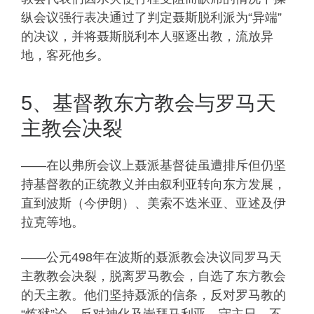
纵会议强行表决通过了判定聂斯脱利派为“异端”
的决议，并将聂斯脱利本人驱逐出教，流放异
地，客死他乡。
5、基督教东方教会与罗马天
主教会决裂
——在以弗所会议上聂派基督徒虽遭排斥但仍坚
持基督教的正统教义并由叙利亚转向东方发展，
直到波斯（今伊朗）、美索不迭米亚、亚述及伊
拉克等地。
——公元498年在波斯的聂派教会决议同罗马天
主教教会决裂，脱离罗马教会，自选了东方教会
的天主教。他们坚持聂派的信条，反对罗马教的
“炼狱”论。反对神化及崇拜马利亚。守主日。不