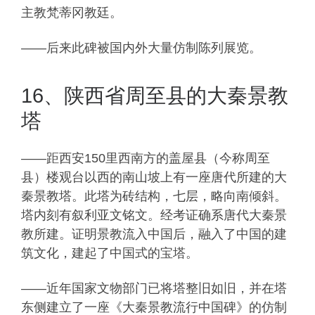
主教梵蒂冈教廷。
——后来此碑被国内外大量仿制陈列展览。
16、陕西省周至县的大秦景教
塔
——距西安150里西南方的盖屋县（今称周至
县）楼观台以西的南山坡上有一座唐代所建的大
秦景教塔。此塔为砖结构，七层，略向南倾斜。
塔内刻有叙利亚文铭文。经考证确系唐代大秦景
教所建。证明景教流入中国后，融入了中国的建
筑文化，建起了中国式的宝塔。
——近年国家文物部门已将塔整旧如旧，并在塔
东侧建立了一座《大秦景教流行中国碑》的仿制