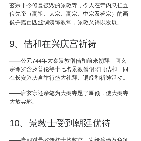
玄宗下令修复被毁的景教寺，令人在寺内悬挂五
位先帝（高祖、太宗、高宗、中宗及睿宗）的画
像并赠百匹丝绸装饰教堂，景教又得以发展。
9、佶和在兴庆宫祈祷
——公元744年大秦景教僧佶和前来朝拜。唐玄
宗命罗含及普伦等十七名景教僧侣陪同佶和一同
在长安兴庆宫举行盛大礼拜、诵经和祈祷活动。
——唐玄宗还亲笔为大秦寺题了匾额，使大秦寺
大放异彩。
10、景教士受到朝廷优待
——唐朝对景教传教士均封官、发给薪俸及免征