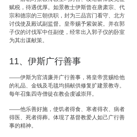
赋税，待遇优厚。如景教士伊斯曾在唐肃宗、代
宗和德宗的三朝供职，封为三品宫门看守、北方
讨伐使及殿试副监督。皇帝赐予紫袈裟。并在郭
子仪的讨伐军中任副使，经常出入郭子仪的卧室
为其出谋献策。
11、伊斯广行善事
——伊斯为官清廉并广行善事，将皇帝赏赐给他
的礼品、金钱及毛毯均捐献供修复扩建景教寺。
每年召集四寺僧徒在教会虔诚崇拜。
——他乐善好施，使饥者得食、寒者得衣、病者
得医、死者得葬。体现了基督教爱人如己广行善
事的精神。