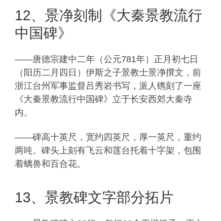
12、景净刻制《大秦景教流行
中国碑》
——唐德宗建中二年（公元781年）正月初七日
（阳历二月四日）伊斯之子景教士景净撰文，前
浙江台州军事监督吕秀岩书写，派人镌刻了一座
《大秦景教流行中国碑》立于长安西郊大秦寺
内。
——碑高十英尺，宽约四英尺，厚一英尺，重约
两吨。碑头上刻有飞云和莲台托着十字架，包围
着螭兽和百合花。
13、景教碑文字部分拓片