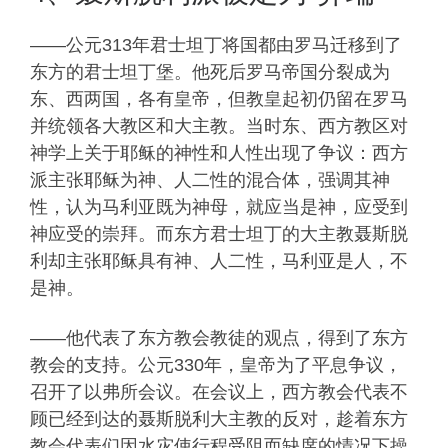
——公元313年君士坦丁将国都由罗马迁移到了
东方的君士坦丁堡。他死后罗马帝国分裂成为
东、西两国，各有皇帝，但教皇起初仍留在罗马
并统领各大教区和大主教。当时东、西方教区对
神学上关于耶稣的神性和人性出现了争议：西方
派主张耶稣为神、人二性的混合体，强调其神
性，认为马利亚既为神母，就应当是神，应受到
神应受的崇拜。而东方君士坦丁的大主教聂斯脱
利却主张耶稣具有神、人二性，马利亚是人，不
是神。
——他代表了东方教会教徒的观点，得到了东方
教会的支持。公元330年，皇帝为了平息争议，
召开了以弗所会议。在会议上，西方教会代表不
顾已经到达的聂斯脱利大主教的反对，趁着东方
教会代表们因水灾使行程受阻而缺席的情况下操