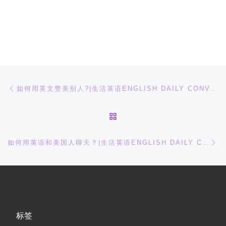
文章导航
上一篇
如何用英文赞美别人?|生活英语ENGLISH DAILY CONVERSATION:COMPLIMENT OTHERS
返回文章列表
下
如何用英语和美国人聊天？|生活英语ENGLISH DAILY CONVERSATION:CONVERSATION SKILLS
标签