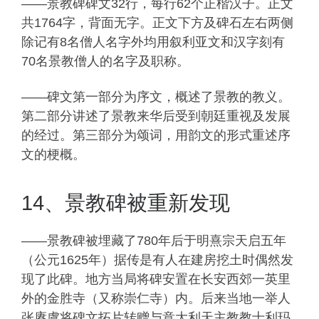
——景教碑碑文32行，每行62个正楷汉子。正文
共1764字，背面无字。正文下方及碑石左右两侧
除记有8名僧人名字外均用叙利亚文和汉字刻有
70名景教僧人的名字及职称。
——碑文第一部分为序文，概述了景教的教义。
第二部分讲述了景教来华后受到朝廷重视及发展
的经过。第三部分为颂词，用韵文的形式重述序
文的梗概。
14、景教碑被重新发现
——景教碑被埋藏了780年后于明熹宗天启五年
（公元1625年）据传是有人在建房挖土时偶然发
现了此碑。地方当局将碑安置在长安西郊一英里
外的金胜寺（又称崇仁寺）内。后来当地一举人
张赓虞将碑文拓片转赠与意大利天主教教士利玛