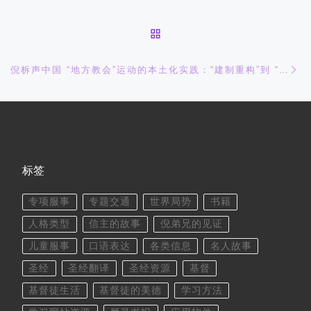
返回文章列表
下
倪柝声中国 “地方教会”运动的本土化实践：“建制重构”到 “内核回归”
标签
专项服事
专题交通
世界局势
书籍
人格类型
信主的故事
倪弟兄的见证
儿童服事
口语表达
各类信息
名人故事
圣经
圣经翻译
圣经资源
基督
基督徒生活
基督徒的美德
学习方法