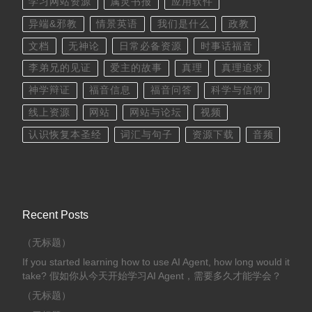
学习网站资源
属灵书报
应用软件
异端&邪教
情景英语
我们是什么
政教
文档
无神论
日常必备资源
时事话福音
李弟兄的见证
爱主的故事
真理
真理追求
神学辩证
福音信息
福音问答
科学与信仰
线上资源
网站
网站与论坛
视频
认识恢复本圣经
词汇与句子
资源下载
音频
Recent Posts
（无标题）
If you started learning how to use AI Agent, how long would it
take? 假如你从今天开始学习AI Agent，需要多久才能学会？
（无标题）