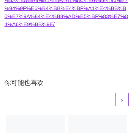
%8A%E8%A9%B1%E9%A1%8C%E6%88%96%E7
%94%9F%E6%B4%BB%E4%BF%A1%E4%BB%B
0%E7%9A%84%E4%B8%AD%E5%BF%83%E7%8
4%A6%E9%BB%9E/
你可能也喜欢