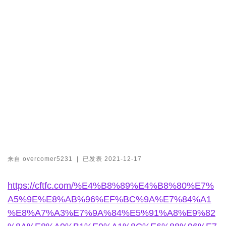
来自
overcomer5231
|
已发表
2021-12-17
https://cftfc.com/%E4%B8%89%E4%B8%80%E7%
A5%9E%E8%AB%96%EF%BC%9A%E7%84%A1
%E8%A7%A3%E7%9A%84%E5%91%A8%E9%82