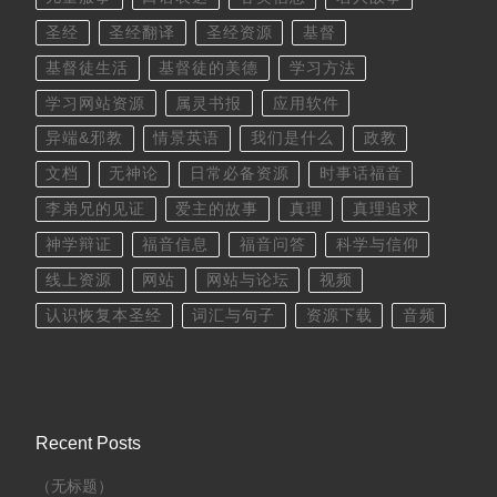
圣经
圣经翻译
圣经资源
基督
基督徒生活
基督徒的美德
学习方法
学习网站资源
属灵书报
应用软件
异端&邪教
情景英语
我们是什么
政教
文档
无神论
日常必备资源
时事话福音
李弟兄的见证
爱主的故事
真理
真理追求
神学辩证
福音信息
福音问答
科学与信仰
线上资源
网站
网站与论坛
视频
认识恢复本圣经
词汇与句子
资源下载
音频
Recent Posts
（无标题）