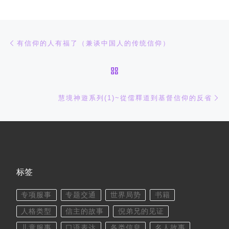
文章导航
上一篇
有信仰的人有福了（兼谈中国人的传统信仰）
返回文章列表
下
慧境神遊系列(1)~從儒釋道到基督信仰的反省
标签
专项服事
专题交通
世界局势
书籍
人格类型
信主的故事
倪弟兄的见证
儿童服事
口语表达
各类信息
名人故事