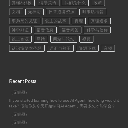
异端&邪教
情景英语
我们是什么
政教
文档
无神论
日常必备资源
时事话福音
李弟兄的见证
爱主的故事
真理
真理追求
神学辩证
福音信息
福音问答
科学与信仰
线上资源
网站
网站与论坛
视频
认识恢复本圣经
词汇与句子
资源下载
音频
Recent Posts
（无标题）
If you started learning how to use AI Agent, how long would it
take? 假如你从今天开始学习AI Agent，需要多久才能学会？
（无标题）
（无标题）