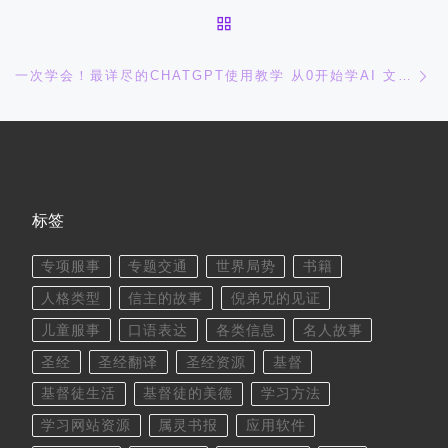
返回文章列表
下
一次学会！最详尽的CHATGPT使用教学 从0开始学AI 文案 报告 论文
标签
专项服事
专题交通
世界局势
书籍
人格类型
信主的故事
倪弟兄的见证
儿童服事
口语表达
各类信息
名人故事
圣经
圣经翻译
圣经资源
基督
基督徒生活
基督徒的美德
学习方法
学习网站资源
属灵书报
应用软件