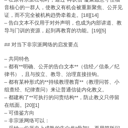
音核心的一群人，使教义有机会被重新聚焦、
公开见
证，而不完全被机构趋势牵着走。[18][14]
– 告白文本不仅用于对外声明，也成为内部讲道、教
导与门训的资源，
起到再教育的功能。[19][5]
## 对当下非宗派网络的启发要点
– 共同特色
– 都有**明确、公开的告白文本**（信经／信条／纪
律书），
且与按立、教导、治理直接挂钩。
– 都有某种形式的**持续教理教育**（教理问答、小
组查经、
纪律查问）来让普通信徒内化教义。
– 都建构了**可执行的问责结构**，防止教义只停留
在纸面。[
20][1]
– 可借鉴方向
– 非宗派网络可以：