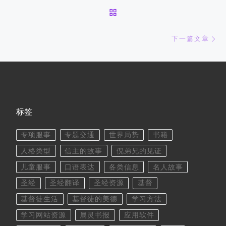
返回文章列表
下
下一篇文章
标签
专项服事
专题交通
世界局势
书籍
人格类型
信主的故事
倪弟兄的见证
儿童服事
口语表达
各类信息
名人故事
圣经
圣经翻译
圣经资源
基督
基督徒生活
基督徒的美德
学习方法
学习网站资源
属灵书报
应用软件