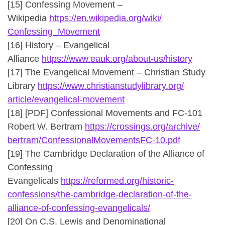
[15] Confessing Movement –
Wikipedia
https://en.wikipedia.org/wiki/
Confessing_Movement
[16] History – Evangelical
Alliance
https://www.eauk.org/about-us/
history
[17] The Evangelical Movement – Christian Study
Library
https://www.
christianstudylibrary.org/
article/evangelical-movement
[18] [PDF] Confessional Movements and FC-101
Robert W. Bertram
https://crossings.org/archive/
bertram/
ConfessionalMovementsFC-10.pdf
[19] The Cambridge Declaration of the Alliance of
Confessing
Evangelicals
https://reformed.org/historic-
confessions/the-cambridge-
declaration-of-the-
alliance-
of-confessing-evangelicals/
[20] On C.S. Lewis and Denominational