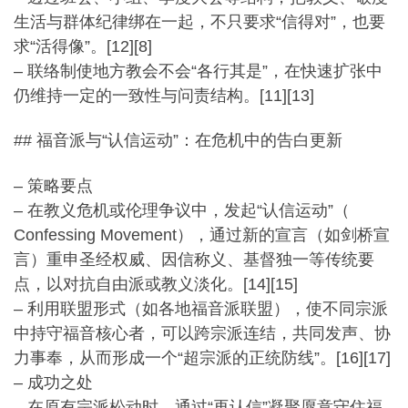
生活与群体纪律绑在一起，不只要求“信得对”，也要
求“
活得像”。[12][8]
– 联络制使地方教会不会“各行其是”，
在快速扩张中
仍维持一定的一致性与问责结构。[11][13]
## 福音派与“认信运动”：在危机中的告白更新
– 策略要点
– 在教义危机或伦理争议中，发起“认信运动”（
Confessing Movement），通过新的宣言（如剑桥宣
言）重申圣经权威、
因信称义、基督独一等传统要
点，以对抗自由派或教义淡化。[
14][15]
– 利用联盟形式（如各地福音派联盟），
使不同宗派
中持守福音核心者，可以跨宗派连结，共同发声、
协
力事奉，从而形成一个“超宗派的正统防线”。[16][17]
– 成功之处
– 在原有宗派松动时，通过“再认信”
凝聚愿意守住福