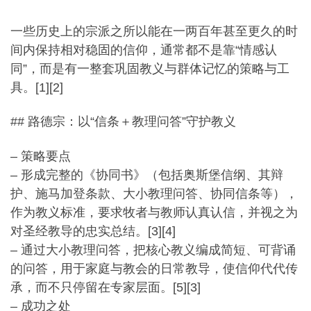
一些历史上的宗派之所以能在一两百年甚至更久的时
间内保持相对稳
固的信仰，通常都不是靠“情感认
同”，
而是有一整套巩固教义与群体记忆的策略与工
具。[1][2]
## 路德宗：以“信条＋教理问答”守护教义
– 策略要点
– 形成完整的《协同书》（包括奥斯堡信纲、其辩
护、施马加登条款、
大小教理问答、协同信条等），
作为教义标准，
要求牧者与教师认真认信，并视之为
对圣经教导的忠实总结。[3]
[4]
– 通过大小教理问答，把核心教义编成简短、可背诵
的问答，
用于家庭与教会的日常教导，使信仰代代传
承，
而不只停留在专家层面。[5][3]
– 成功之处