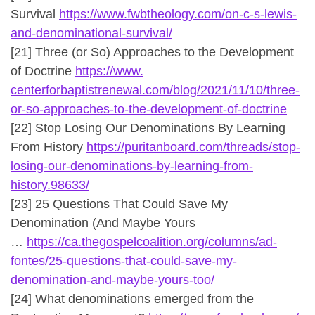
Survival
https://www.fwbtheology.com/
on-c-s-lewis-
and-
denominational-survival/
[21] Three (or So) Approaches to the Development
of Doctrine
https://www.
centerforbaptistrenewal.com/
blog/2021/11/10/three-
or-so-
approaches-to-the-development-
of-doctrine
[22] Stop Losing Our Denominations By Learning
From History
https://puritanboard.com/
threads/stop-
losing-our-
denominations-by-learning-
from-
history.98633/
[23] 25 Questions That Could Save My
Denomination (And Maybe Yours
…
https://ca.thegospelcoalition.
org/columns/ad-
fontes/25-
questions-that-could-save-my-
denomination-and-maybe-yours-
too/
[24] What denominations emerged from the