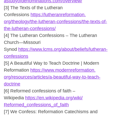
astudyofdenominations.com/
overview/
[3] The Texts of the Lutheran
Confessions
https://lutheranreformation.
org/theology/the-lutheran-
confessions/the-texts-of-
the-
lutheran-confessions/
[4] The Lutheran Confessions – The Lutheran
Church—Missouri
Synod
https://www.lcms.org/about/
beliefs/lutheran-
confessions
[5] A Beautiful Way to Teach Doctrine | Modern
Reformation
https://www.modernreformation.
org/resources/articles/a-
beautiful-way-to-teach-
doctrine
[6] Reformed confessions of faith –
Wikipedia
https://en.wikipedia.org/wiki/
Reformed_confessions_of_faith
[7] We Confess: Reformation Catechisms and