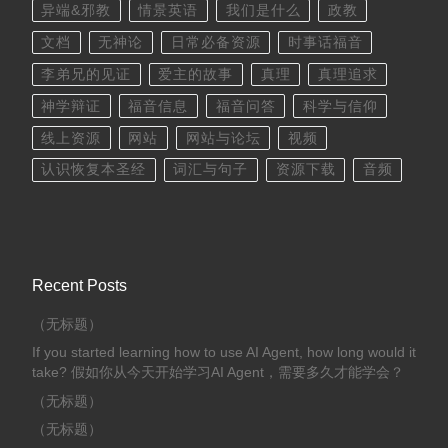
异端&邪教
情景英语
我们是什么
政教
文档
无神论
日常必备资源
时事话福音
李弟兄的见证
爱主的故事
真理
真理追求
神学辩证
福音信息
福音问答
科学与信仰
线上资源
网站
网站与论坛
视频
认识恢复本圣经
词汇与句子
资源下载
音频
Recent Posts
（无标题）
If you started learning how to use AI Agent, how long would it
take? 假如你从今天开始学习AI Agent，需要多久才能学会？
（无标题）
（无标题）