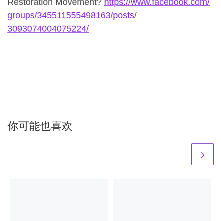
Restoration Movement?
https://www.facebook.com/
groups/345511555498163/posts/
3093074004075224/
你可能也喜欢