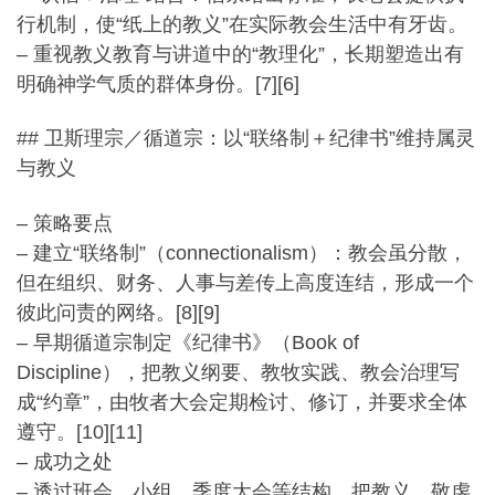
行机制，使“
纸上的教义”在实际教会生活中有牙齿。
– 重视教义教育与讲道中的“教理化”，
长期塑造出有
明确神学气质的群体身份。[7][6]
## 卫斯理宗／循道宗：以“联络制＋纪律书”维持属灵
与教义
– 策略要点
– 建立“联络制”（connectionalism）：
教会虽分散，
但在组织、财务、人事与差传上高度连结，
形成一个
彼此问责的网络。[8][9]
– 早期循道宗制定《纪律书》（Book of
Discipline），把教义纲要、教牧实践、教会治理写
成“
约章”，由牧者大会定期检讨、修订，并要求全体
遵守。[10][
11]
– 成功之处
– 透过班会、小组、季度大会等结构，把教义、
敬虔