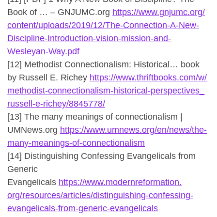
Book of … – GNJUMC.org
https://www.gnjumc.org/
content/uploads/2019/12/The-
Connection-A-New-
Discipline-
Introduction-vision-mission-
and-
Wesleyan-Way.pdf
[12] Methodist Connectionalism: Historical… book
by Russell E. Richey
https://www.thriftbooks.com/w/
methodist-connectionalism-
historical-perspectives_
russell-e-richey/8845778/
[13] The many meanings of connectionalism |
UMNews.org
https://www.umnews.org/en/
news/the-
many-meanings-of-
connectionalism
[14] Distinguishing Confessing Evangelicals from
Generic
Evangelicals
https://www.modernreformation.
org/resources/articles/
distinguishing-confessing-
evangelicals-from-generic-
evangelicals