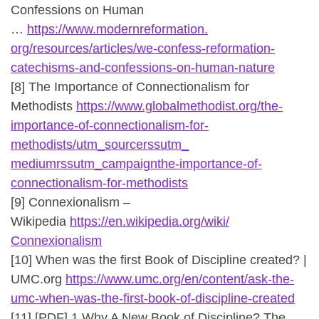
Confessions on Human
…
https://www.modernreformation.
org/resources/articles/we-
confess-reformation-
catechisms-and-confessions-on-
human-nature
[8] The Importance of Connectionalism for
Methodists
https://www.globalmethodist.
org/the-
importance-of-
connectionalism-for-
methodists/utm_sourcerssutm_
mediumrssutm_campaignthe-
importance-of-
connectionalism-
for-methodists
[9] Connexionalism –
Wikipedia
https://en.wikipedia.org/wiki/
Connexionalism
[10] When was the first Book of Discipline created? |
UMC.org
https://www.umc.org/en/
content/ask-the-
umc-when-was-
the-first-book-of-discipline-
created
[11] [PDF] 1 Why A New Book of Discipline? The