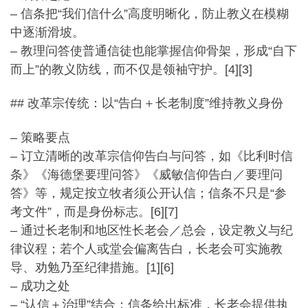
– 信条把“我们信什么”高度明晰化，防止教义在模糊
中逐渐滑坡。
– 教理问答使普通信徒也能掌握信仰骨架，形成“自下
而上”
的教义防线，而不仅是领袖守护。[4][3]
## 改革宗传统：以“告白＋长老制度”维持教义身份
– 策略要点
– 订立清晰的改革宗信仰告白与问答，如《比利时信
条》《
海德堡要理问答》《威敏信仰告白／要理问
答》等，
规定按立牧者须公开认信；信条不只是“参
考文件”，
而是身份标志。[6][7]
– 通过长老制和地区性长老会／总会，设定教义与纪
律议程；
若个人或堂会偏离告白，长老会可实施教
导、劝勉乃至纪律措施。[
1][6]
– 成功之处
– “认信＋治理”结合：信条给出标准，长老会提供执