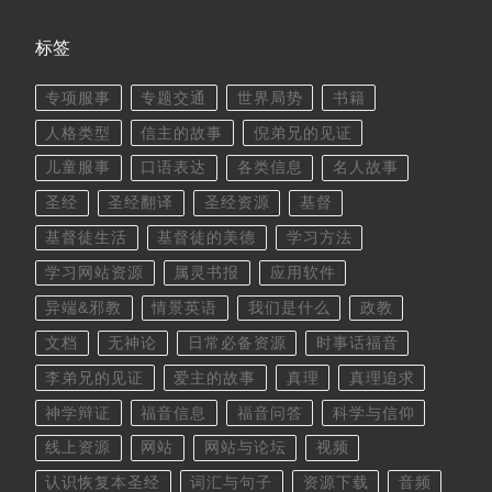
标签
专项服事
专题交通
世界局势
书籍
人格类型
信主的故事
倪弟兄的见证
儿童服事
口语表达
各类信息
名人故事
圣经
圣经翻译
圣经资源
基督
基督徒生活
基督徒的美德
学习方法
学习网站资源
属灵书报
应用软件
异端&邪教
情景英语
我们是什么
政教
文档
无神论
日常必备资源
时事话福音
李弟兄的见证
爱主的故事
真理
真理追求
神学辩证
福音信息
福音问答
科学与信仰
线上资源
网站
网站与论坛
视频
认识恢复本圣经
词汇与句子
资源下载
音频