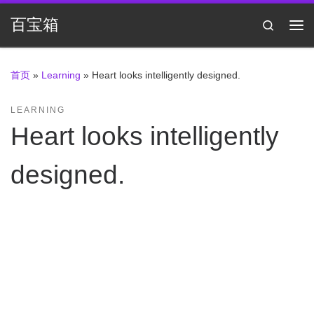
Skip to content
百宝箱
Search
主
首页
»
Learning
»
Heart looks intelligently designed.
LEARNING
Heart looks intelligently
designed.