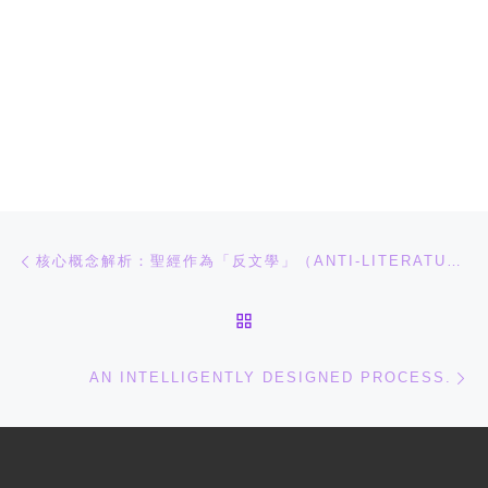
文章导航
上一篇
核心概念解析：聖經作為「反文學」（ANTI-LITERATURE）的獨特地位
返回文章列表
下
AN INTELLIGENTLY DESIGNED PROCESS.