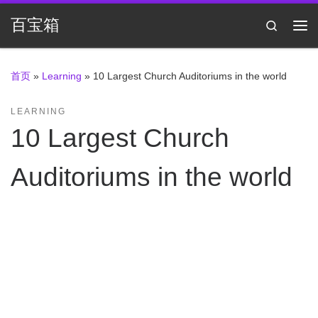
Skip to content
百宝箱
Search
主
首页
»
Learning
»
10 Largest Church Auditoriums in the world
LEARNING
10 Largest Church
Auditoriums in the world