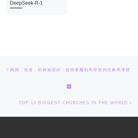
DeepSeek-R-1
文章导航
上一篇
揭開「他者」的神祕面紗：從胡塞爾到馬里翁的現象學導覽
返回文章列表
下
TOP 10 BIGGEST CHURCHES IN THE WORLD