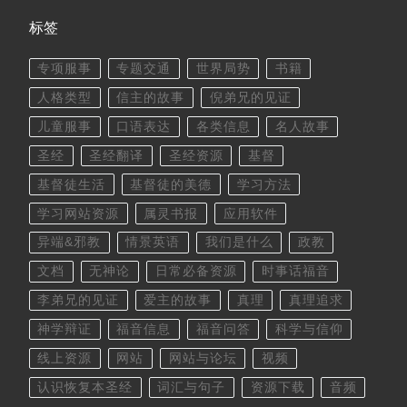
标签
专项服事
专题交通
世界局势
书籍
人格类型
信主的故事
倪弟兄的见证
儿童服事
口语表达
各类信息
名人故事
圣经
圣经翻译
圣经资源
基督
基督徒生活
基督徒的美德
学习方法
学习网站资源
属灵书报
应用软件
异端&邪教
情景英语
我们是什么
政教
文档
无神论
日常必备资源
时事话福音
李弟兄的见证
爱主的故事
真理
真理追求
神学辩证
福音信息
福音问答
科学与信仰
线上资源
网站
网站与论坛
视频
认识恢复本圣经
词汇与句子
资源下载
音频