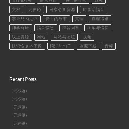
异端&邪教
情景英语
我们是什么
政教
文档
无神论
日常必备资源
时事话福音
李弟兄的见证
爱主的故事
真理
真理追求
神学辩证
福音信息
福音问答
科学与信仰
线上资源
网站
网站与论坛
视频
认识恢复本圣经
词汇与句子
资源下载
音频
Recent Posts
（无标题）
（无标题）
（无标题）
（无标题）
（无标题）