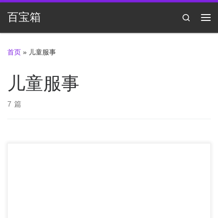
Skip to content
百宝箱
Search
主
首页
»
儿童服事
儿童服事
7 篇
课题 纲要 视频链接 信息音频 见证 问题 解答 作业见证选读
第一课 这孩子将来如何？ […]